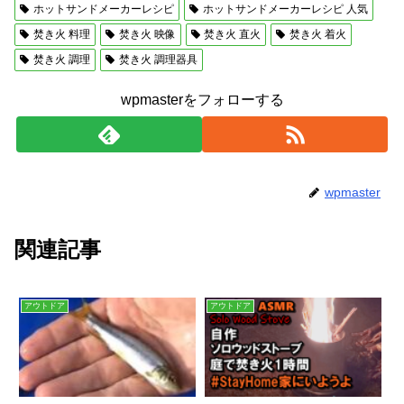
ホットサンドメーカーレシピ
ホットサンドメーカーレシピ 人気
焚き火 料理
焚き火 映像
焚き火 直火
焚き火 着火
焚き火 調理
焚き火 調理器具
wpmasterをフォローする
wpmaster
関連記事
アウトドア
アウトドア