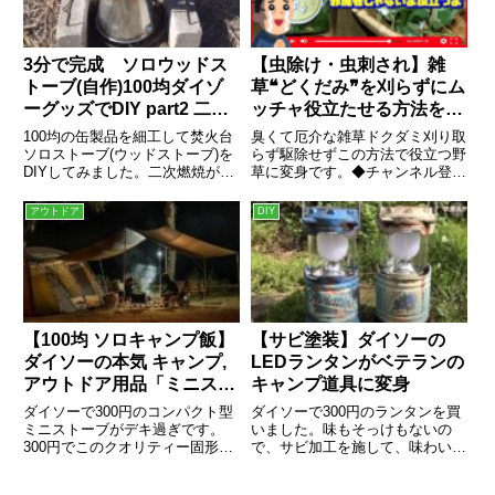
3分で完成 ソロウッドス
【虫除け・虫刺され】雑
トーブ(自作)100均ダイゾ
草❝どくだみ❞を刈らずにム
ーグッズでDIY part2 二次
ッチャ役立たせる方法を紹
燃焼キター
介しよう
100均の缶製品を細工して焚火台
臭くて厄介な雑草ドクダミ刈り取
ソロストーブ(ウッドストーブ)を
らず駆除せずこの方法で役立つ野
DIYしてみました。二次燃焼が起
草に変身です。◆チャンネル登録
こり火力コスパともに抜群です。
やコメントよろしくお願い致しま
す。◆皆様の応援＆お知恵お力を
アウトドア
DIY
お貸しくだ...
【100均 ソロキャンプ飯】
【サビ塗装】ダイソーの
ダイソーの本気 キャンプ,
LEDランタンがベテランの
アウトドア用品「ミニスト
キャンプ道具に変身
ーブ」300円と「メスティ
ダイソーで300円のコンパクト型
ダイソーで300円のランタンを買
ン」500円で全自動炊飯 五
ミニストーブがデキ過ぎです。
いました。味もそっけもないの
300円でこのクオリティー固形燃
で、サビ加工を施して、味わいの
目 キャンプ飯
料を使えば使用後の掃除も不要。
あるベテランキャンパーのキャン
ダイソーのメスティンとセットで
プ道具に変身させてみます。この