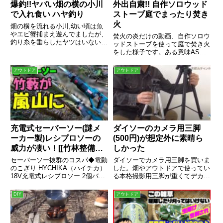
爆釣!!ヤバい畑の横の小川
外出自粛!! 自作ソロウッド
で入れ食い ハヤ釣り
ストーブ庭でまったり焚き
火
畑の横を流れる小川,幼い頃は魚
やエビ蟹捕まえ遊んでましたが、
焚火の炎だけの動画、自作ソロウ
釣り糸を垂らしたヤツはいない.
ッドストーブを使って庭で焚き火
だから魚釣りやってみた。◆チャ
をした様子です。ある意味ASMR
ンネル登録やコメントよろしくお
庭ンピング動画
願い致しま...
アウトドア
アウトドア
充電式セーバーソー(謎メ
ダイソーのカメラ用三脚
ーカー製)レシプロソーの
(500円)が想定外に素晴ら
威力が凄い！[[竹林整備伐
しかった
採]]「荒れ放題竹林を嵐山
セーバーソー抜群のコスパ◆電動
ダイソーでカメラ用三脚を買いま
にする」
のこぎり HYCHIKA（ハイチカ）
した。畑やアウトドアで使ってい
18V充電式レシプロソー 2個バッ
る本格撮影用三脚が重くてデカく
テリー2.0Ah ◆皆様の応援＆お知
て…ダイソーのカメラ用三脚が手
恵お力をお貸しください...
放せない上の写真の左手に持って
DIY
アウトドア
いるのが、...