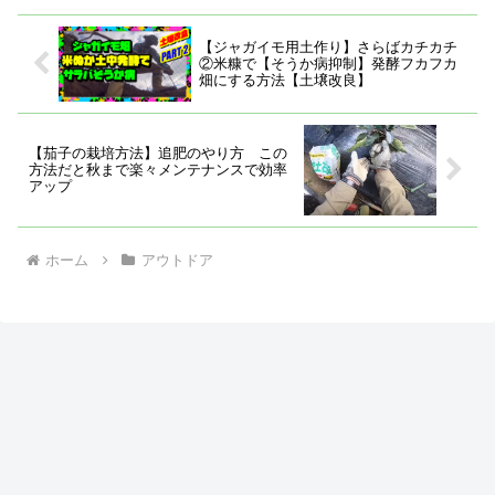
全自動炊...
ままでも充...
【ジャガイモ用土作り】さらばカチカチ
②米糠で【そうか病抑制】発酵フカフカ
畑にする方法【土壌改良】
【茄子の栽培方法】追肥のやり方 この
方法だと秋まで楽々メンテナンスで効率
アップ
ホーム
アウトドア