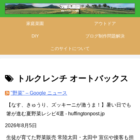
家庭菜園
アウトドア
DIY
ブログ制作問題解決
このサイトについて
トルクレンチ オートバックス
"野菜" – Google ニュース
【なす、きゅうり、ズッキーニが激うま！】暑い日でも
箸が進む夏野菜レシピ4選 - huffingtonpost.jp
2026年8月5日
生徒が育てた野菜販売 常陸太田・太田中 宣伝や接客も担