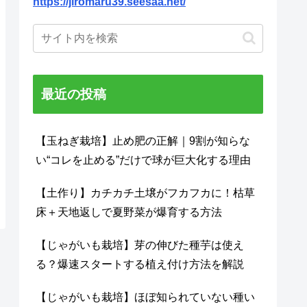
https://jiromaru39.seesaa.net/
最近の投稿
【玉ねぎ栽培】止め肥の正解｜9割が知らな
い“コレを止める”だけで球が巨大化する理由
【土作り】カチカチ土壌がフカフカに！枯草
床＋天地返しで夏野菜が爆育する方法
【じゃがいも栽培】芽の伸びた種芋は使え
る？爆速スタートする植え付け方法を解説
【じゃがいも栽培】ほぼ知られていない種い