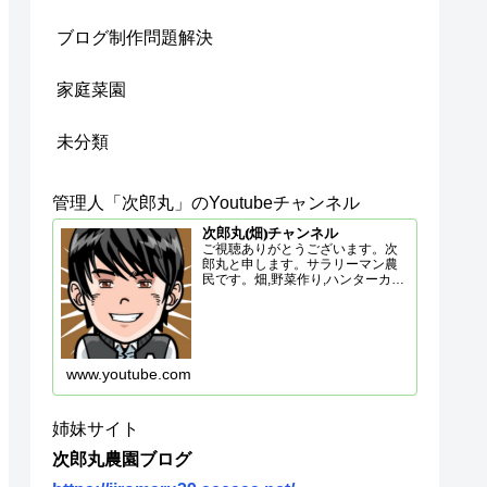
ブログ制作問題解決
家庭菜園
未分類
管理人「次郎丸」のYoutubeチャンネル
次郎丸⦅畑⦆チャンネル
ご視聴ありがとうございます。次
郎丸と申します。サラリーマン農
民です。畑,野菜作り,ハンターカブ,
アウトドア,DIYいろいろやってま
すので、応援よろしくお願いしま
す。◆ハンターカブ関連のサブチ
ャンネルこちらもよろしくJiro-
maru-39
www.youtube.com
姉妹サイト
次郎丸農園ブログ