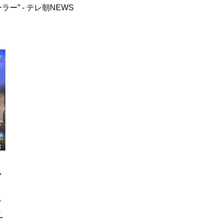
ー” - テレ朝NEWS
シ
フ
A
ー