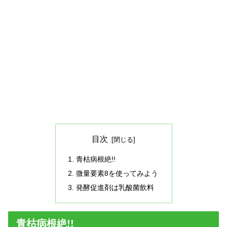
目次
青枯病根絶!!
微量要素8を使ってみよう
発酵促進剤は乳酸菌飲料
青枯病根絶!!