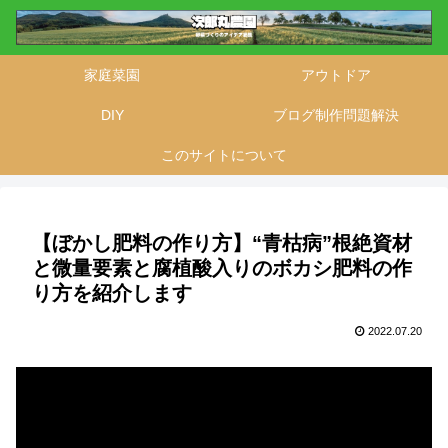
家庭菜園
アウトドア
DIY
ブログ制作問題解決
このサイトについて
【ぼかし肥料の作り方】“青枯病”根絶資材
と微量要素と腐植酸入りのボカシ肥料の作
り方を紹介します
2022.07.20