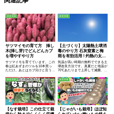
関連記事
家庭菜園
家庭菜園
サツマイモの育て方 挿し
【土づくり】太陽熱土壌消
木(挿し芽)でどんどんカブ
毒のやり方 石灰窒素と梅
を増やすやり方
雨を有効活用 ! 灼熱の太陽
光で虫も菌も草の種も焼き
サツマイモを育てています。この
気温が高い時期の無料でできる土
尽くす方法
春は紅あずまのツルを10本買っ
壌改良方法です。真夏だと地温が
ただけ。あとはカブ分けと言うか
70℃あたりまで上昇して滅菌、害
ツルの先を切り取って、タマネギ
虫焼却ができます。
や枝豆の収穫後に植え付けるだ
家庭菜園
家庭菜園
け。サツマイ...
【なす栽培】この仕立て栽
【じゃがいも栽培】ほぼ知