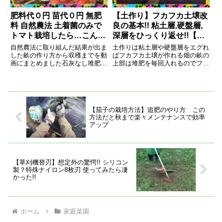
肥料代０円 苗代０円 無肥
【土作り】フカフカ土壌改
料 自然農法 土着菌のみで
良の基本!! 粘土層,硬盤層,
トマト栽培したら…こんな
深層をひっくり返せ!!【天
ことになってしまった
地返し】【土壌改良】
自然農法に取り組んだ結果が出ま
土作りは粘土層や硬盤層をエグれ
した畝の作り方から収穫までを動
ばフカフカ土壌が作れる畑の畝の
画にまとめました石灰なし堆肥な
上部は堆肥を毎回入れるのでフカ
し冬に立てたほぼ菌ちゃん畝にト
フカ。しかし基盤はドロドロでカ
マトの脇芽を植えてみました。自
チカチ。そこで天地返し。でも一
然農法は、...
気にやると...
【茄子の栽培方法】追肥のやり方 この
方法だと秋まで楽々メンテナンスで効率
アップ
【草刈機替刃】想定外の驚愕!! シリコン
製？特殊ナイロン8枚刃 使ってみたら凄
かった!!
ホーム
家庭菜園