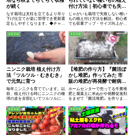
培なら秋までらくらく収穫
られていない種いもの植え
が続く
付け方法｜初心者でも失敗
しない完全ガイド
なす栽培は支柱を立てるより吊り
じゃがいも栽培で失敗しない種い
下げ仕立てが楽に管理でき更新選
もの植え付け方法を解説。初心者
定もしやすくなります。◆チャン
でも収量アップ・サイズ向上が狙
ネル登録やコメントよろしくお願
えるコツをわかりやすく紹介しま
い致します。◆皆様の応援＆お知
す。
家庭菜園
家庭菜園
恵お力をお...
ニンニク栽培 植え付け方
【堆肥の作り方】『菌活ぼ
法「ツルツル・むきむき」
かし堆肥』作ってみた 市
で元気に育つ
販の堆肥が再発酵で耐病性
パワーアップ
毎年ニンニクを育てています。以
ホームセンターで売ってる牛糞堆
前、植え付ける時にニンニクの種
肥と腐葉土に米ぬかや発酵促進剤
球の皮を全部むいてツルツルにし
をまぜて『菌活堆肥』を作りまし
た方が病気に強く元気に育つ！と
た。高温発酵で雑菌類はお陀仏！
教えてもらい、それ以来男らしく
微生物が活発に活動するウルトラ
家庭菜園
家庭菜園
剥きに剥き...
堆肥の出来...