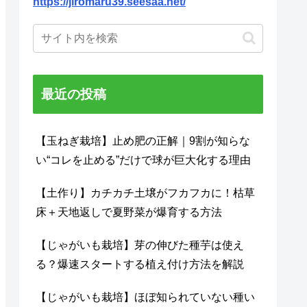
https://jiromaru39.seesaa.net/
最近の投稿
【玉ねぎ栽培】止め肥の正解｜9割が知らな
い“コレを止める”だけで球が巨大化する理由
【土作り】カチカチ土壌がフカフカに！枯草
床＋天地返しで夏野菜が爆育する方法
【じゃがいも栽培】芽の伸びた種芋は使え
る？爆速スタートする植え付け方法を解説
【じゃがいも栽培】ほぼ知られていない種い