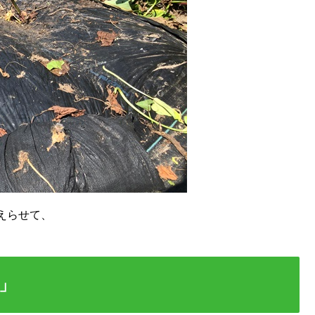
えらせて、
り」