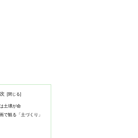
次
は土壌が命
e動画で観る「土づくり」
良