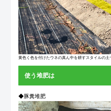
黄色く色を付けたウネの真ん中を耕すスタイルの土
使う堆肥は
◆豚糞堆肥