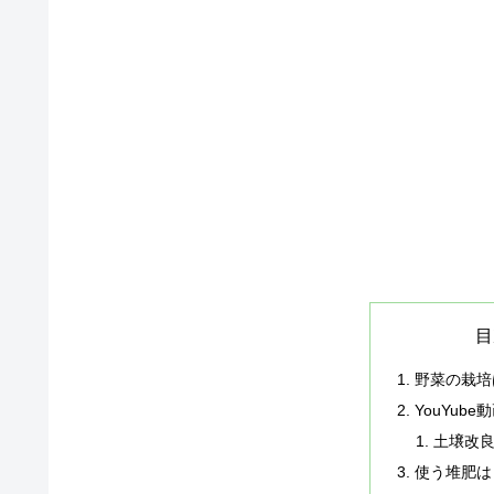
目
野菜の栽培
YouYub
土壌改
使う堆肥は