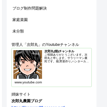
ブログ制作問題解決
家庭菜園
未分類
管理人「次郎丸」のYoutubeチャンネル
次郎丸⦅畑⦆チャンネル
ご視聴ありがとうございます。次
郎丸と申します。サラリーマン農
民です。畑,野菜作り,ハンターカブ,
アウトドア,DIYいろいろやってま
すので、応援よろしくお願いしま
す。◆ハンターカブ関連のサブチ
ャンネルこちらもよろしくJiro-
maru-39
www.youtube.com
姉妹サイト
次郎丸農園ブログ