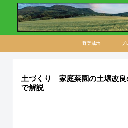
野菜栽培
ブ
土づくり 家庭菜園の土壌改良
で解説