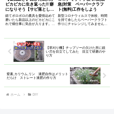
ピカピカに生き返った!! 癖
急)対策 ペーパークラフ
になりそう【サビ落とし】
ト(無料)工作をしよう
restoration agricultural
錆てボロボロの農具を愛情込めて
新型コロナウィルスで休校、時間
tools
磨いたら新品以上のピカピカにこ
を持て余したらペーパークラフト
れで畑仕事に気合が入ります。
作りにチャレンジしてみません
restoration agricultural tools錆て
か。親子でワイワイ言いながら健
ボロボロ...
全で楽しい工作タイムになります
よ。
【草刈り機】チップソーの欠けた所に鋭
い刃を目立てしてみた 目立て研磨のや
り方
窒素,カリウム,リン 液肥自作はメリット
だらけ ストレート液肥の作り方
ホーム
DIY