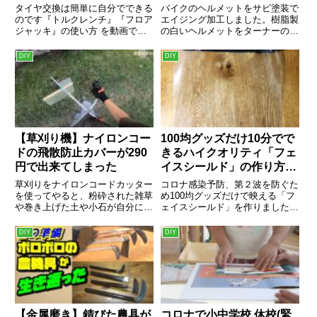
ーラーやショップでやって
タイヤ交換は簡単に自分でできる
バイクのヘルメットをサビ塗装で
るの？
のです『トルクレンチ』『フロア
エイジング加工しました。樹脂製
ジャッキ』の使い方 を動画で説
の白いヘルメットをターナーのア
明します。車種はHONDAヴェゼ
イアンペイントを使い歴戦の勇士
ル2020年式費用（工賃）は１本
の鉄カブトのように変身させまし
DIY
DIY
140...
た。エイジ...
【草刈り機】ナイロンコー
100均グッズだけ10分でで
ドの飛散防止カバーが290
きるハイクオリティ「フェ
円で出来てしまった
イスシールド」の作り方
Part1
草刈りをナイロンコードカッター
コロナ感染予防、第２波を防ぐた
を使ってやると、粉砕された雑草
め100均グッズだけで映える「フ
や巻き上げた土や小石が自分に向
ェイスシールド」を作りました。
かってバンバン飛んできます。大
作り方は簡単で慣れれば５分でで
きめの飛散防止カバーはホームセ
きますよ。
DIY
DIY
ンターや通...
【金属磨き】錆びた農具が
コロナで小中学校 休校(緊