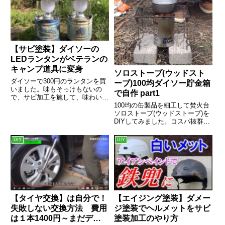
【サビ塗装】ダイソーの
LEDランタンがベテランの
キャンプ道具に変身
ソロストーブ(ウッドスト
ダイソーで300円のランタンを買
ーブ)100均ダイソー貯金箱
いました。味もそっけもないの
で自作 part1
で、サビ加工を施して、味わいの
あるベテランキャンパーのキャン
100均の缶製品を細工して焚火台
プ道具に変身させてみます。この
ソロストーブ(ウッドストーブ)を
ままでも充...
DIYしてみました。コスパ抜群デ
イキャンプに活躍します。
DIY
DIY
【タイヤ交換】は自分で！
【エイジング塗装】ダメー
失敗しない交換方法 費用
ジ塗装でヘルメットをサビ
は１本1400円～まだディ
塗装加工のやり方